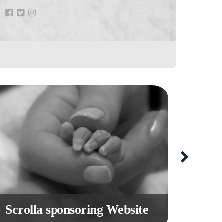
Scrolla sponsoring Website
Donat