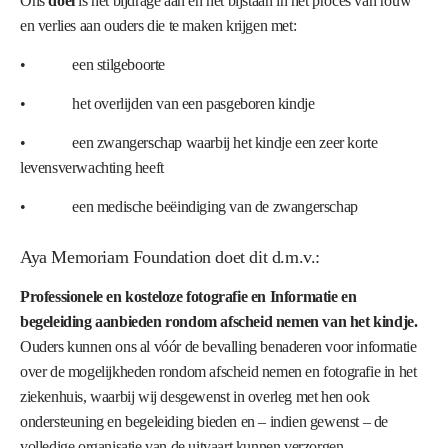
Ons
doel
is het bijdrage aan en het bijstaan in het proces van rouw
en verlies
aan ouders die te maken krijgen met:
• een stilgeboorte
• het overlijden van een pasgeboren kindje
• een zwangerschap waarbij het kindje een zeer korte
levensverwachting heeft
• een medische beëindiging van de zwangerschap
Aya Memoriam Foundation doet dit d.m.v.:
Professionele en kosteloze fotografie en Informatie en
begeleiding aanbieden rondom afscheid nemen van het kindje.
Ouders kunnen ons al vóór de bevalling benaderen voor informatie
over de mogelijkheden rondom afscheid nemen en fotografie in het
ziekenhuis, waarbij wij desgewenst in overleg met hen ook
ondersteuning en begeleiding bieden en – indien gewenst – de
volledige organisatie van de uitvaart kunnen verzorgen.