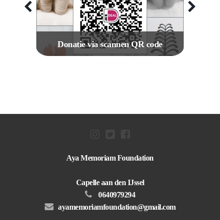
e
Donatie via scannen QR code
Tes
is mede
Je donatie aan Aya memoriam foundation via QR code
Samenwe
olla.
is ook mogelijk
Aya Memoriam Foundation
Capelle aan den IJssel
0640979294
ayamemoriamfoundation@gmail.com